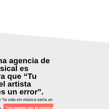
na agencia de
ical es
ya que “Tu
el artista
s un error”.
 “la vida sin música sería un
s,
“un evento sin la música