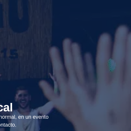
cal
 normal, en un evento
ntacto.