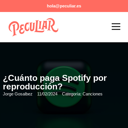
hola@peculiar.es
Eventos exclusivos y de lujo
Agencia Booking Musical
¿Cuánto paga Spotify por
reproducción?
Jorge Gosalbez
11/02/2024
Categoría:
Canciones