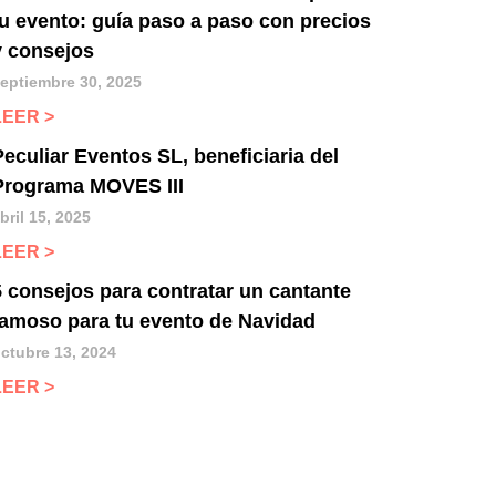
tu evento: guía paso a paso con precios
y consejos
eptiembre 30, 2025
LEER >
Peculiar Eventos SL, beneficiaria del
Programa MOVES III
bril 15, 2025
LEER >
5 consejos para contratar un cantante
famoso para tu evento de Navidad
ctubre 13, 2024
LEER >