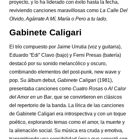
proyecto, y lo ha liderado con éxito hasta la fecha,
reviviendo canciones maravillosas como
La Calle Del
Olvido, Agárrate A Mí, María o Pero a tu lado.
Gabinete Caligari
El trío compuesto por Jaime Urrutia (voz y guitarra),
Eduardo “Edi” Clavo (bajo) y Ferni Presas (batería)
destacó por su sonido melancólico y oscuro,
combinando elementos del post-punk, new wave y
pop. Su álbum debut,
Gabinete Caligari
(1981),
presentaba canciones como
Cuatro Rosas
o
Al Calor
del Amor en un Bar
, que se convirtieron en clásicos
del repertorio de la banda. La lírica de las canciones
de Gabinete Caligari era introspectiva y con un toque
poético, explorando temas como el amor, la muerte y
la alienación social. Su música era cruda y emotiva,
transmitiendo una sensibilidad única que conectó con