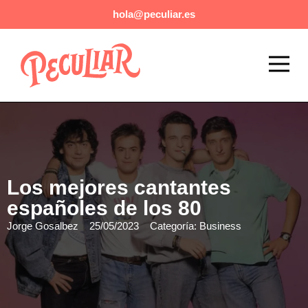
hola@peculiar.es
Eventos exclusivos y de lujo
Agencia Booking Musical
Los mejores cantantes
españoles de los 80
Jorge Gosalbez
25/05/2023
Categoría:
Business