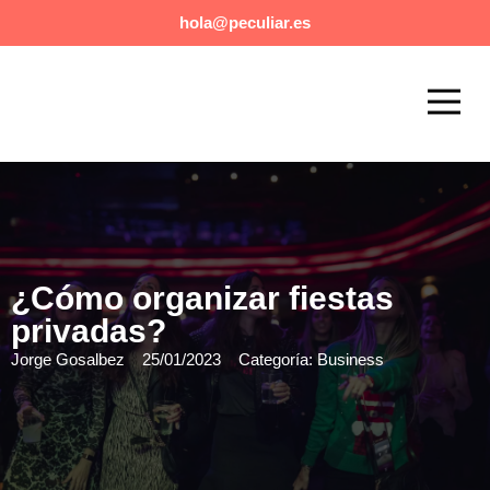
hola@peculiar.es
Eventos exclusivos y de lujo
Agencia Booking Musical
¿Cómo organizar fiestas
privadas?
Jorge Gosalbez
25/01/2023
Categoría:
Business