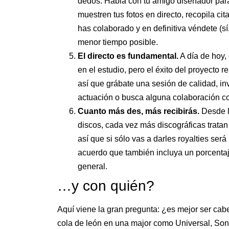
dedos. Habla con tu amigo diseñador para
muestren tus fotos en directo, recopila ci
has colaborado y en definitiva véndete (s
menor tiempo posible.
El directo es fundamental.
A día de hoy,
en el estudio, pero el éxito del proyecto re
así que grábate una sesión de calidad, in
actuación o busca alguna colaboración c
Cuanto más des, más recibirás.
Desde l
discos, cada vez más discográficas tratan 
así que si sólo vas a darles royalties será
acuerdo que también incluya un porcentaj
general.
…y con quién?
Aquí viene la gran pregunta: ¿es mejor ser cab
cola de león en una major como Universal, Son