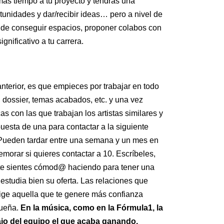
 más tiempo a tu proyecto y tendrás una
tunidades y dar/recibir ideas… pero a nivel de
a de conseguir espacios, proponer colabos con
ignificativo a tu carrera.
terior, es que empieces por trabajar en todo
, dossier, temas acabados, etc. y una vez
s con las que trabajan los artistas similares y
uesta de una para contactar a la siguiente
 Pueden tardar entre una semana y un mes en
emorar si quieres contactar a 10. Escríbeles,
e te sientes cómod@ haciendo para tener una
 estudia bien su oferta. Las relaciones que
lige aquella que te genere más confianza
queña.
En la música, como en la Fórmula1, la
ajo del equipo el que acaba ganando.