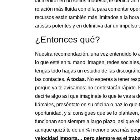
fácil entrar en un sellos modesto, le dedicarán
relación más fluida con ella para comentar opor
recursos están también más limitados a la hor
artistas potentes y en definitiva dar un impulso s
¿Entonces qué?
Nuestra recomendación, una vez entendido lo an
lo que esté en tu mano: imagen, redes sociales
tengas todo hagas un estudio de las discográfica
las contactes.
A todas.
No esperes a tener resp
porque ya te avisamos: no contestarán rápido.
decirte algo así que imagínate lo que te vas a d
llámales, preséntate en su oficina o haz lo qu
oportunidad, y si consigues que se lo planteen,
funcionan son siempre a largo plazo, así que e
aunque quizá te de un % menor o sea más pe
velocidad importa… pero siempre es el trab