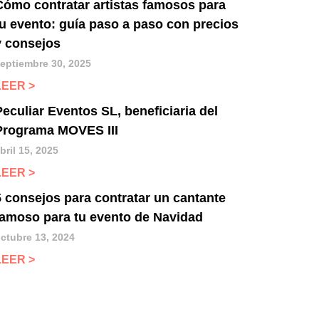
Cómo contratar artistas famosos para
tu evento: guía paso a paso con precios
y consejos
eptiembre 30, 2025
LEER >
Peculiar Eventos SL, beneficiaria del
Programa MOVES III
bril 15, 2025
LEER >
5 consejos para contratar un cantante
famoso para tu evento de Navidad
ctubre 13, 2024
LEER >