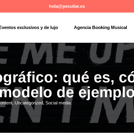
hola@peculiar.es
Eventos exclusivos y de lujo
Agencia Booking Musical
ográfico: qué es, 
 modelo de ejempl
ontent
,
Uncategorized
,
Social media