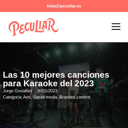
hola@peculiar.es
Eventos exclusivos y de lujo
Agencia Booking Musical
Las 10 mejores canciones
para Karaoke del 2023
Jorge Gosalbez
30/11/2023
Categoría:
Arts
,
Social media
,
Branded content