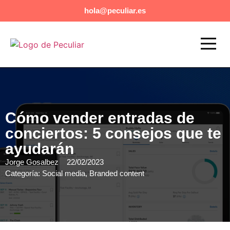
hola@peculiar.es
Eventos exclusivos y de lujo
Agencia Booking Musical
Cómo vender entradas de
conciertos: 5 consejos que te
ayudarán
Jorge Gosalbez
22/02/2023
Categoría:
Social media
,
Branded content